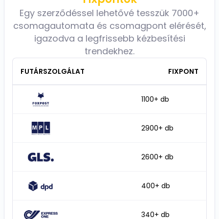
Egy szerződéssel lehetővé tesszük 7000+
csomagautomata és csomagpont elérését,
igazodva a legfrissebb kézbesítési
trendekhez.
FUTÁRSZOLGÁLAT
FIXPONT
1100+ db
2900+ db
2600+ db
400+ db
340+ db