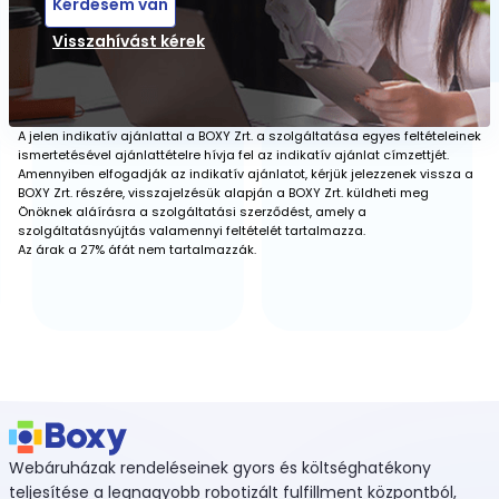
Kérdésem van
Visszahívást kérek
A jelen indikatív ajánlattal a BOXY Zrt. a szolgáltatása egyes feltételeinek
ismertetésével ajánlattételre hívja fel az indikatív ajánlat címzettjét.
Amennyiben elfogadják az indikatív ajánlatot, kérjük jelezzenek vissza a
BOXY Zrt. részére, visszajelzésük alapján a BOXY Zrt. küldheti meg
Önöknek aláírásra a szolgáltatási szerződést, amely a
szolgáltatásnyújtás valamennyi feltételét tartalmazza.
Az árak a 27% áfát nem tartalmazzák.
Webáruházak rendeléseinek gyors és költséghatékony
teljesítése a legnagyobb robotizált fulfillment központból,