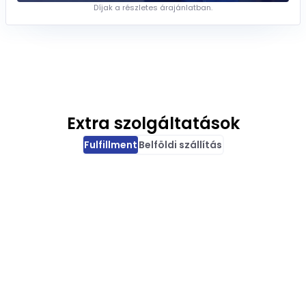
Díjak a részletes árajánlatban.
Extra szolgáltatások
Fulfillment
Belföldi szállítás
DÍJAK
 adása
60 Ft
/termék
tárolás, át nem vett kezelés
0 Ft
/termék
600 Ft
/cikkszám