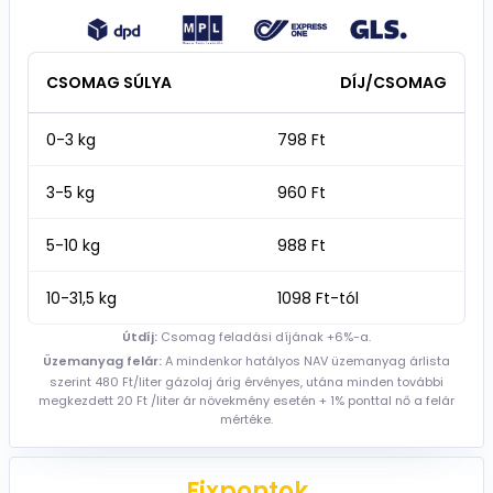
CSOMAG SÚLYA
DÍJ/CSOMAG
0-3 kg
798 Ft
3-5 kg
960 Ft
5-10 kg
988 Ft
10-31,5 kg
1098 Ft-tól
Útdíj:
Csomag feladási díjának +6%-a.
Üzemanyag felár:
A mindenkor hatályos NAV üzemanyag árlista
szerint 480 Ft/liter gázolaj árig érvényes, utána minden további
megkezdett 20 Ft /liter ár növekmény esetén + 1% ponttal nő a felár
mértéke.
Fixpontok