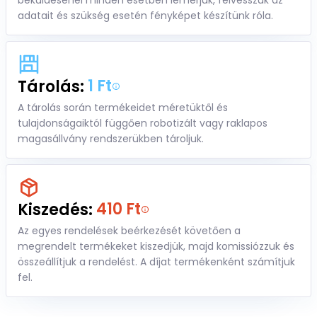
beküldésénél minden esetben lemérjük, felvesszük az
adatait és szükség esetén fényképet készítünk róla.
1 Ft
Tárolás:
A tárolás során termékeidet méretüktől és
tulajdonságaiktól függően robotizált vagy raklapos
magasállvány rendszerükben tároljuk.
410 Ft
Kiszedés:
Az egyes rendelések beérkezését követően a
megrendelt termékeket kiszedjük, majd komissiózzuk és
összeállítjuk a rendelést. A díjat termékenként számítjuk
fel.