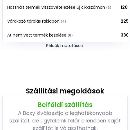
Használt termék visszavételezése új cikkszámon
120 
(3)
Várakozó tárolás raklapon
225 
(4)
Át nem vett termék kezelése
330 
(5)
Példák mutatása
Szállítási megoldások
Belföldi szállítás
A Boxy kiválasztja a leghatékonyabb
szállítót, de ügyfeleink felár ellenében saját
szállítót is választhatnak.