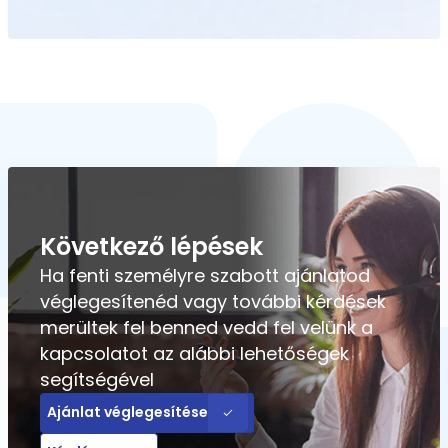
Következő lépések
Ha fenti személyre szabott ajánlatod
véglegesítenéd vagy további kérdések
merültek fel benned vedd fel velünk a
kapcsolatot az alábbi lehetőségek
segítségével
Ajánlat véglegesítése