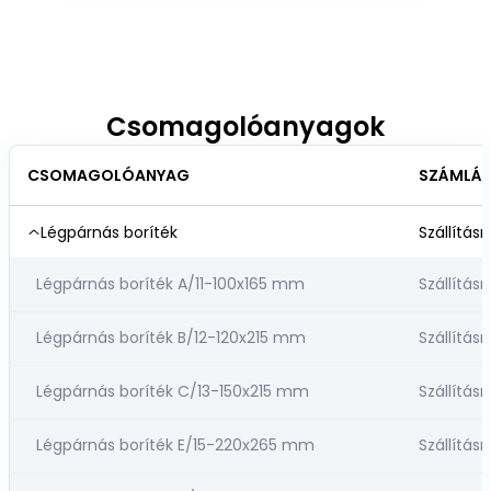
Csomagolóanyagok
CSOMAGOLÓANYAG
SZÁMLÁZ
Légpárnás boríték
Szállításr
Légpárnás boríték A/11-100x165 mm
Szállításr
Légpárnás boríték B/12-120x215 mm
Szállításr
Légpárnás boríték C/13-150x215 mm
Szállításr
Légpárnás boríték E/15-220x265 mm
Szállításr