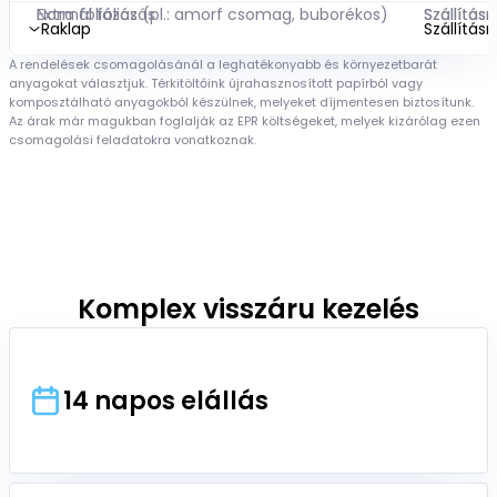
Normál fóliázás
Extra fóliázás (pl.: amorf csomag, buborékos)
Szállításr
Szállításr
Raklap
Szállítás
A rendelések csomagolásánál a leghatékonyabb és környezetbarát
EUR raklap – csak csereraklappal együtt
Egyutas raklap
Szállításr
Szállítás
anyagokat választjuk. Térkitöltőink újrahasznosított papírból vagy
komposztálható anyagokból készülnek, melyeket díjmentesen biztosítunk.
Az árak már magukban foglalják az EPR költségeket, melyek kizárólag ezen
csomagolási feladatokra vonatkoznak.
Komplex visszáru kezelés
14 napos elállás