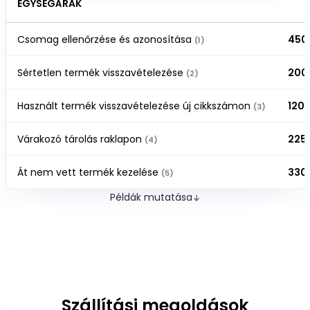
EGYSÉGÁRAK
Csomag ellenőrzése és azonosítása
450 
(1)
Sértetlen termék visszavételezése
200 
(2)
Használt termék visszavételezése új cikkszámon
120 
(3)
Várakozó tárolás raklapon
225 
(4)
Át nem vett termék kezelése
330 
(5)
Példák mutatása
Szállítási megoldások