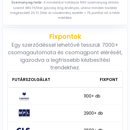
Üzemanyag felár:
A mindenkor hatályos NAV üzemanyag árlista
szerint 480 Ft/liter gázolaj árig érvényes, utána minden további
megkezdett 20 Ft /liter ár növekmény esetén + 1% ponttal nő a felár
mértéke.
Fixpontok
Egy szerződéssel lehetővé tesszük 7000+
csomagautomata és csomagpont elérését,
igazodva a legfrissebb kézbesítési
trendekhez.
FUTÁRSZOLGÁLAT
FIXPONT
1100+ db
2900+ db