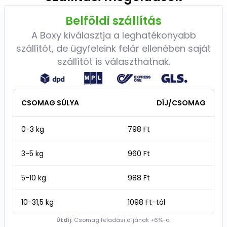
Belföldi szállítás
A Boxy kiválasztja a leghatékonyabb
szállítót, de ügyfeleink felár ellenében saját
szállítót is választhatnak.
CSOMAG SÚLYA
DÍJ/CSOMAG
0-3 kg
798 Ft
3-5 kg
960 Ft
5-10 kg
988 Ft
10-31,5 kg
1098 Ft-tól
Útdíj:
Csomag feladási díjának +6%-a.