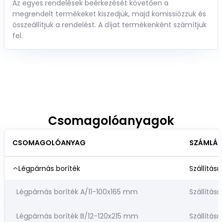
Az egyes rendelések beérkezését követően a
megrendelt termékeket kiszedjük, majd komissiózzuk és
összeállítjuk a rendelést. A díjat termékenként számítjuk
fel.
Csomagolóanyagok
CSOMAGOLÓANYAG
SZÁMLÁZ
Légpárnás boríték
Szállításr
Légpárnás boríték A/11-100x165 mm
Szállításr
Légpárnás boríték B/12-120x215 mm
Szállításr