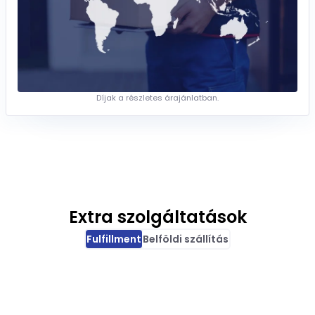
Díjak a részletes árajánlatban.
Extra szolgáltatások
Fulfillment
Belföldi szállítás
DÍJAK
 adása
60 Ft
/termék