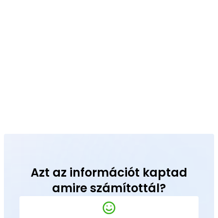
olgáltatások
50 Ft
/termék
 kód pótlás
120 Ft
/termék
zelési díj
60 Ft
/csomag
Azt az információt kaptad
amire számítottál?