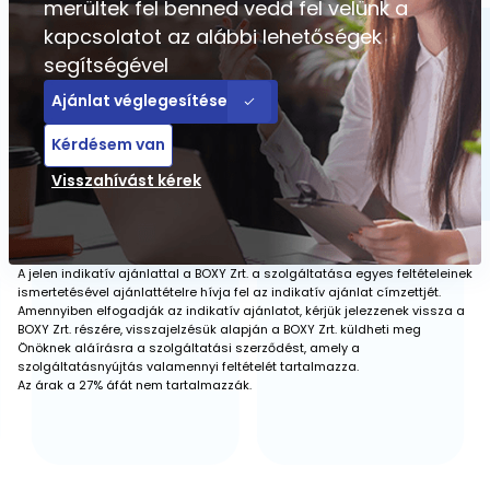
merültek fel benned vedd fel velünk a
kapcsolatot az alábbi lehetőségek
segítségével
Ajánlat véglegesítése
Kérdésem van
Visszahívást kérek
A jelen indikatív ajánlattal a BOXY Zrt. a szolgáltatása egyes feltételeinek
ismertetésével ajánlattételre hívja fel az indikatív ajánlat címzettjét.
Amennyiben elfogadják az indikatív ajánlatot, kérjük jelezzenek vissza a
BOXY Zrt. részére, visszajelzésük alapján a BOXY Zrt. küldheti meg
Önöknek aláírásra a szolgáltatási szerződést, amely a
szolgáltatásnyújtás valamennyi feltételét tartalmazza.
Az árak a 27% áfát nem tartalmazzák.