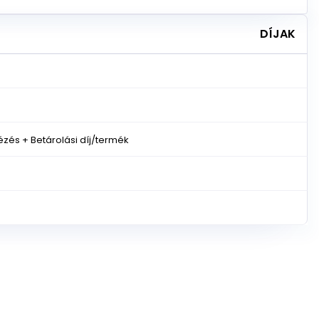
DÍJAK
zés + Betárolási díj/termék