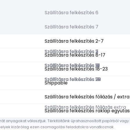
Szállításra felkészítés 6
Szállításra felkészítés 7
Szállításra felkészítés 2-7
Szállításra felkészítés 2
Szállításra felkészítés 3
Szállításra felkészítés 5
Szállításra felkészítés 7
Szállításra felkészítés 8-17
Szállításra felkészítés 8
Szállításra felkészítés 9
Szállításra felkészítés 10
Szállításra felkészítés 11
Szállításra felkészítés 12
Szállításra felkészítés 13
Szállításra felkészítés 14
Szállításra felkészítés 15
Szállításra felkészítés 16
Szállításra felkészítés 17
Szállításra felkészítés 18-23
Szállításra felkészítés 18
Szállításra felkészítés 19
Szállításra felkészítés 20
Szállításra felkészítés 21
Szállításra felkészítés 22
Szállításra felkészítés 23
Shippable
Szállításra felkészítés fóliázás / extra
Szállításra felkészítés fóliázás
Szállításra felkészítés fóliázás extra
Szállításra felkészítés raklap egyutas
Szállításra felkészítés raklap EUR
Szállításra felkészítés raklap egyutas
 anyagokat választjuk. Térkitöltőink újrahasznosított papírból va
 melyek kizárólag ezen csomagolási feladatokra vonatkoznak.