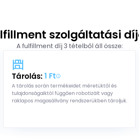
lfillment szolgáltatási dí
A fulfillment díj 3 tételből áll össze:
1 Ft
Tárolás:
A tárolás során termékeidet méretüktől és
tulajdonságaiktól függően robotizált vagy
raklapos magasállvány rendszerükben tároljuk.