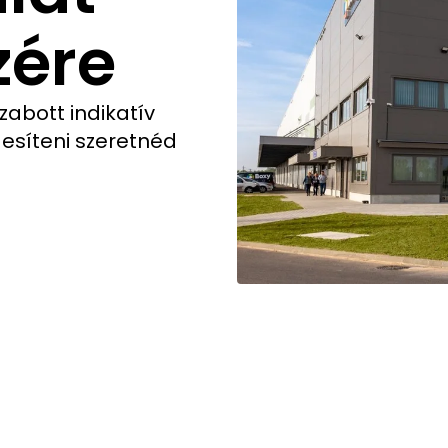
zére
zabott indikatív
esíteni szeretnéd