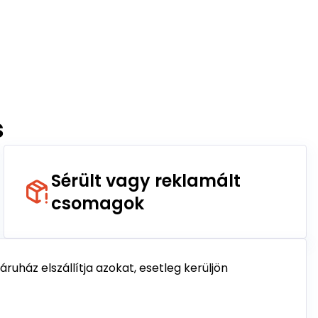
s
Sérült vagy reklamált
csomagok
uház elszállítja azokat, esetleg kerüljön