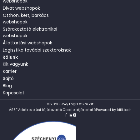
webshopok
Divat webshopok
Otthon, kert, barkács
webshopok
Szórakoztató elektronikai
webshopok
Állattartási webshopok
Logisztika további szektoroknak
Rólunk
Kik vagyunk
Karrier
Sajtó
Blog
Kapcsolat
©
2026
Boxy Logisztikai Zrt.
ÁSZF
Adatkezelési tájékoztató
Cookie tájékoztató
Powered by
kifli.tech