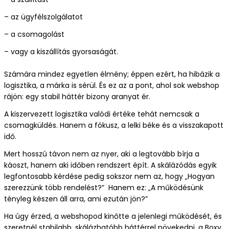
– az ügyfélszolgálatot
– a csomagolást
– vagy a kiszállítás gyorsaságát.
Számára mindez egyetlen élmény; éppen ezért, ha hibázik a
logisztika, a márka is sérül. És ez az a pont, ahol sok webshop
rájön: egy stabil háttér bizony aranyat ér.
A kiszervezett logisztika valódi értéke tehát nemcsak a
csomagküldés. Hanem a fókusz, a lelki béke és a visszakapott
idő.
Mert hosszú távon nem az nyer, aki a legtovább bírja a
káoszt, hanem aki időben rendszert épít. A skálázódás egyik
legfontosabb kérdése pedig sokszor nem az, hogy „Hogyan
szerezzünk több rendelést?” Hanem ez: „A működésünk
tényleg készen áll arra, ami ezután jön?”
Ha úgy érzed, a webshopod kinőtte a jelenlegi működését, és
szeretnél stabilabb, skálázhatóbb háttérrel növekedni, a Boxy