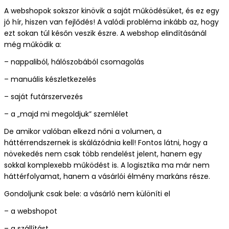
A webshopok sokszor kinövik a saját működésüket, és ez egy
jó hír, hiszen van fejlődés! A valódi probléma inkább az, hogy
ezt sokan túl későn veszik észre. A webshop elindításánál
még működik a:
– nappaliból, hálószobából csomagolás
– manuális készletkezelés
– saját futárszervezés
– a „majd mi megoldjuk” szemlélet
De amikor valóban elkezd nőni a volumen, a
háttérrendszernek is skálázódnia kell! Fontos látni, hogy a
növekedés nem csak több rendelést jelent, hanem egy
sokkal komplexebb működést is. A logisztika ma már nem
háttérfolyamat, hanem a vásárlói élmény markáns része.
Gondoljunk csak bele: a vásárló nem különíti el
– a webshopot
– a szállítást