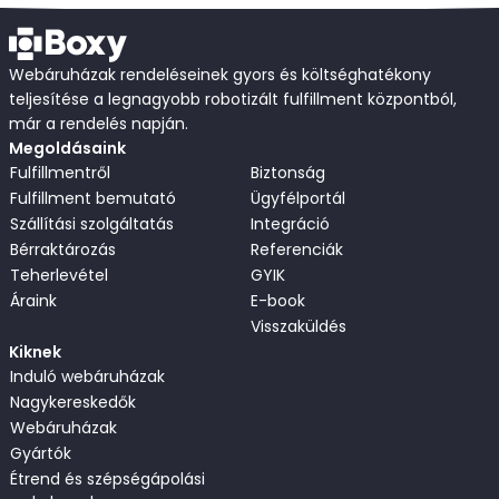
Webáruházak rendeléseinek gyors és költséghatékony
teljesítése a legnagyobb robotizált fulfillment központból,
már a rendelés napján.
Megoldásaink
Fulfillmentről
Biztonság
Fulfillment bemutató
Ügyfélportál
Szállítási szolgáltatás
Integráció
Bérraktározás
Referenciák
Teherlevétel
GYIK
Áraink
E-book
Visszaküldés
Kiknek
Induló webáruházak
Nagykereskedők
Webáruházak
Gyártók
Étrend és szépségápolási