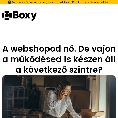
Fontos változás a céges adatokban! Kattints a részletekért.
Megoldásaink
Kiknek
Szolgáltatásaink
A Boxyról
Ügyfélkör
A webshopod nő. De vajon
Blog
A Boxyról
Fulfillment - rendeléskezelés, szállítás
a működésed is készen áll
Kapcsolat
Induló webáruházaknak
Rólunk
Áraink
a következő szintre?
Szállítás szolgáltatás telephelyi felvétellel
Webáruházaknak
Cégadat változás
GYIK
Ügyfélportál
Karrier
Bérraktározás - Powered by Boxy
Nagykereskedőknek
Sajtóanyagok
Digitális Fizetés Program
Gyártóknak