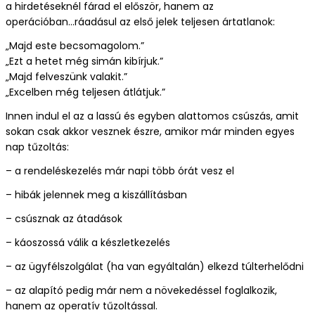
További szektorok
a hirdetéseknél fárad el először, hanem az
operációban...ráadásul az első jelek teljesen ártatlanok:
E-book
„Majd este becsomagolom.”
„Ezt a hetet még simán kibírjuk.”
„Majd felveszünk valakit.”
„Excelben még teljesen átlátjuk.”
Innen indul el az a lassú és egyben alattomos csúszás, amit
sokan csak akkor vesznek észre, amikor már minden egyes
nap tűzoltás:
– a rendeléskezelés már napi több órát vesz el
– hibák jelennek meg a kiszállításban
– csúsznak az átadások
– káoszossá válik a készletkezelés
– az ügyfélszolgálat (ha van egyáltalán) elkezd túlterhelődni
– az alapító pedig már nem a növekedéssel foglalkozik,
hanem az operatív tűzoltással.