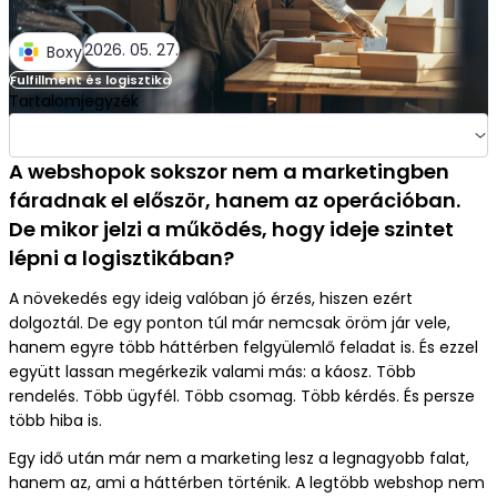
További információ
Szektorok
2026. 05. 27.
Boxy
Mitől vagyunk biztonságosak?
Fulfillment és logisztika
Tartalomjegyzék
Étrend és szépségápolás
Mit várhatsz a fulfillmenttől?
A webshopok sokszor nem a marketingben
Divat és ruházat
fáradnak el először, hanem az operációban.
De mikor jelzi a működés, hogy ideje szintet
Teherlevétel a fulfillmenttel?
lépni a logisztikában?
Otthon, kert, barkács
A növekedés egy ideig valóban jó érzés, hiszen ezért
Integráció
dolgoztál. De egy ponton túl már nemcsak öröm jár vele,
Szórakoztató elektronika
hanem egyre több háttérben felgyülemlő feladat is. És ezzel
együtt lassan megérkezik valami más: a káosz. Több
rendelés. Több ügyfél. Több csomag. Több kérdés. És persze
GYIK
több hiba is.
Állattartás, állatfelszerelés
Egy idő után már nem a marketing lesz a legnagyobb falat,
Referenciák
hanem az, ami a háttérben történik. A legtöbb webshop nem