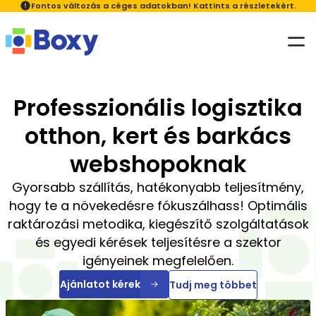
Fontos változás a céges adatokban! Kattints a részletekért.
Megoldásaink
Kiknek
Professzionális logisztika
Szolgáltatásaink
A Boxyról
Ügyfélkör
otthon, kert és barkács
Blog
A Boxyról
Fulfillment - rendeléskezelés, szállítás
Kapcsolat
webshopoknak
Induló webáruházaknak
Rólunk
Áraink
Gyorsabb szállítás, hatékonyabb teljesítmény,
Szállítás szolgáltatás telephelyi felvétellel
hogy te a növekedésre fókuszálhass! Optimális
Webáruházaknak
Cégadat változás
GYIK
Ügyfélportál
raktározási metodika, kiegészítő szolgáltatások
Karrier
és egyedi kérések teljesítésre a szektor
Bérraktározás - Powered by Boxy
igényeinek megfelelően.
Nagykereskedőknek
Sajtóanyagok
Ajánlatot kérek
Tudj meg többet
Digitális Fizetés Program
Gyártóknak