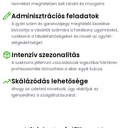
További szektorok
terméket megfelelően kell tárolni és mozgatni.
Adminisztrációs feladatok
E-book
A gyári szám és garanciajegy megfelelő kezelése
biztosítja a vásárlók számára a hatékony ügyintézést,
csökkenti a hibalehetőségeket és növeli az ügyfél-
elégedettséget.
Intenzív szezonalitás
A szektorra jellemző csúcsidőszak logisztikai háttéren
professzionális biztosítása a siker egyik kulcsa.
Skálázódás lehetősége
Ahogy az üzleted növekszik, úgy alakítjuk az
igényeidhez a szolgáltatásunkat.