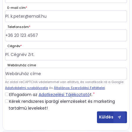
E-mail cím
*
Telefonszám
*
Cégnév
*
Webáruház címe
Az oldal reCAPTCHA védelemmel van ellátva, és vonatkozik rá a Google
Adatvédelmi szabályzata
és
Általános Szerződési Feltételei
.
*
Elfogadom az
Adatkezelési Tájékoztató
t.
Kérek rendszeres iparági elemzéseket és marketing
tartalmú leveleket!
Küldés