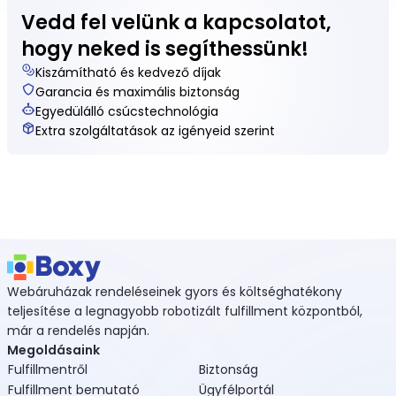
Vedd fel velünk a kapcsolatot,
hogy neked is segíthessünk!
Kiszámítható és kedvező díjak
Garancia és maximális biztonság
Egyedülálló csúcstechnológia
Extra szolgáltatások az igényeid szerint
Webáruházak rendeléseinek gyors és költséghatékony
teljesítése a legnagyobb robotizált fulfillment központból,
már a rendelés napján.
Megoldásaink
Fulfillmentről
Biztonság
Fulfillment bemutató
Ügyfélportál