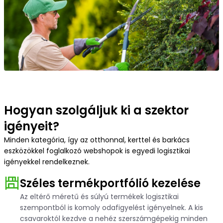
További információ
Szektorok
Mitől vagyunk biztonságosak?
Étrend és szépségápolás
Mit várhatsz a fulfillmenttől?
Divat és ruházat
Hogyan szolgáljuk ki a szektor
Teherlevétel a fulfillmenttel?
Otthon, kert, barkács
igényeit?
Minden kategória, így az otthonnal, kerttel és barkács
Integráció
eszközökkel foglalkozó webshopok is egyedi logisztikai
Szórakoztató elektronika
igényekkel rendelkeznek.
GYIK
Széles termékportfólió kezelése
Állattartás, állatfelszerelés
Az eltérő méretű és súlyú termékek logisztikai
szempontból is komoly odafigyelést igényelnek. A kis
Referenciák
csavaroktól kezdve a nehéz szerszámgépekig minden