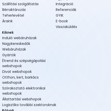
Szállítási szolgáltatás
Integráció
Bérraktározás
Referenciák
Teherlevétel
GYIK
Áraink
E-book
Visszaküldés
Kiknek
Induló webáruházak
Nagykereskedők
Webáruházak
Gyártók
Étrend és szépségápolási
webshopok
Divat webshopok
Otthon, kert, barkács
webshopok
Szórakoztató elektronikai
webshopok
Állattartási webshopok
Logisztika további szektoroknak
Rólunk