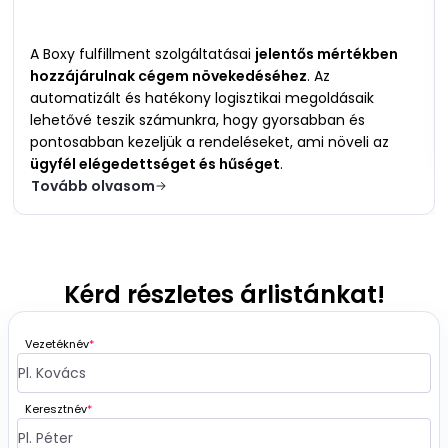
A Boxy fulfillment szolgáltatásai
jelentős mértékben
hozzájárulnak cégem növekedéséhez
. Az
automatizált és hatékony logisztikai megoldásaik
lehetővé teszik számunkra, hogy gyorsabban és
pontosabban kezeljük a rendeléseket, ami növeli az
ügyfél elégedettséget és hűséget
.
Tovább olvasom
Kérd részletes árlistánkat!
Vezetéknév
*
Keresztnév
*