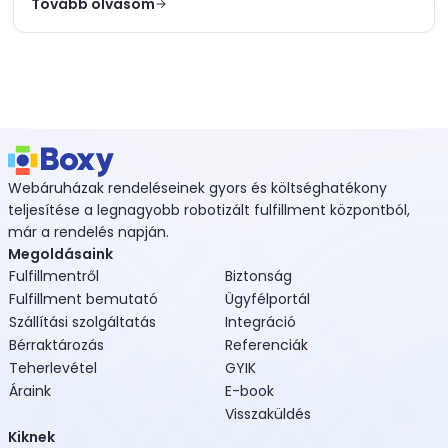
Tovább olvasom
Webáruházak rendeléseinek gyors és költséghatékony
teljesítése a legnagyobb robotizált fulfillment központból,
már a rendelés napján.
Megoldásaink
Fulfillmentről
Biztonság
Fulfillment bemutató
Ügyfélportál
Szállítási szolgáltatás
Integráció
Bérraktározás
Referenciák
Teherlevétel
GYIK
Áraink
E-book
Visszaküldés
Kiknek