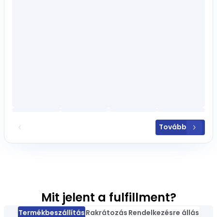
Elfogadom az
Adatkezelési Tá
Elfogadom az
Általános Szerző
Tovább
Mit jelent a fulfillment?
Termékbeszállítás
Rakrátozás
Rendelkezésre állás