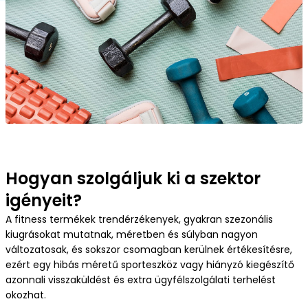
További információ
Szektorok
Mitől vagyunk biztonságosak?
Étrend és szépségápolás
Mit várhatsz a fulfillmenttől?
Divat és ruházat
Teherlevétel a fulfillmenttel?
Otthon, kert, barkács
Hogyan szolgáljuk ki a szektor
igényeit?
Integráció
Szórakoztató elektronika
A fitness termékek trendérzékenyek, gyakran szezonális
kiugrásokat mutatnak, méretben és súlyban nagyon
GYIK
változatosak, és sokszor csomagban kerülnek értékesítésre,
ezért egy hibás méretű sporteszköz vagy hiányzó kiegészítő
Állattartás, állatfelszerelés
azonnali visszaküldést és extra ügyfélszolgálati terhelést
okozhat.
Referenciák