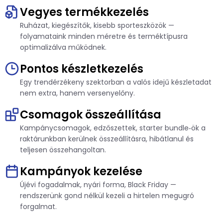
További szektorok
Vegyes termékkezelés
Ruházat, kiegészítők, kisebb sporteszközök —
E-book
folyamataink minden méretre és terméktípusra
optimalizálva működnek.
Pontos készletkezelés
Egy trendérzékeny szektorban a valós idejű készletadat
nem extra, hanem versenyelőny.
Csomagok összeállítása
Kampánycsomagok, edzőszettek, starter bundle‑ök a
raktárunkban kerülnek összeállításra, hibátlanul és
teljesen összehangoltan.
Kampányok kezelése
Újévi fogadalmak, nyári forma, Black Friday —
rendszerünk gond nélkül kezeli a hirtelen megugró
forgalmat.