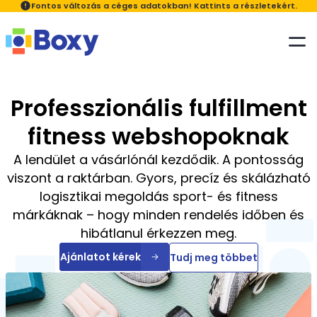
Fontos változás a céges adatokban! Kattints a részletekért.
Megoldásaink
Kiknek
Professzionális fulfillment
Szolgáltatásaink
A Boxyról
Ügyfélkör
fitness webshopoknak
Blog
A Boxyról
Fulfillment - rendeléskezelés, szállítás
Kapcsolat
A lendület a vásárlónál kezdődik. A pontosság
Induló webáruházaknak
viszont a raktárban. Gyors, precíz és skálázható
Rólunk
Áraink
Szállítás szolgáltatás telephelyi felvétellel
logisztikai megoldás sport- és fitness
Webáruházaknak
márkáknak – hogy minden rendelés időben és
Cégadat változás
GYIK
Ügyfélportál
Karrier
hibátlanul érkezzen meg.
Bérraktározás - Powered by Boxy
Ajánlatot kérek
Tudj meg többet
Nagykereskedőknek
Sajtóanyagok
Digitális Fizetés Program
Gyártóknak