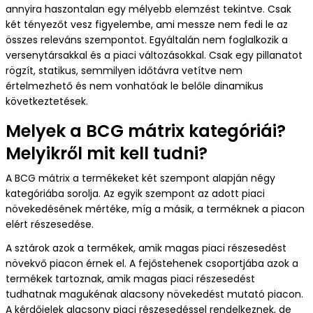
annyira haszontalan egy mélyebb elemzést tekintve. Csak
két tényezőt vesz figyelembe, ami messze nem fedi le az
összes releváns szempontot. Egyáltalán nem foglalkozik a
versenytársakkal és a piaci változásokkal. Csak egy pillanatot
rögzít, statikus, semmilyen időtávra vetítve nem
értelmezhető és nem vonhatóak le belőle dinamikus
következtetések.
Melyek a BCG mátrix kategóriái?
Melyikről mit kell tudni?
A BCG mátrix a termékeket két szempont alapján négy
kategóriába sorolja. Az egyik szempont az adott piaci
növekedésének mértéke, míg a másik, a terméknek a piacon
elért részesedése.
A sztárok azok a termékek, amik magas piaci részesedést
növekvő piacon érnek el. A fejőstehenek csoportjába azok a
termékek tartoznak, amik magas piaci részesedést
tudhatnak magukénak alacsony növekedést mutató piacon.
A kérdőjelek alacsony piaci részesedéssel rendelkeznek, de