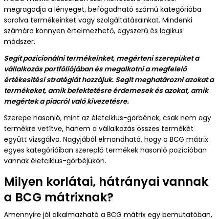
megragadja a lényeget, befogadható számú kategóriába
sorolva termékeinket vagy szolgáltatásainkat. Mindenki
számára könnyen értelmezhető, egyszerű és logikus
módszer.
Segít pozicionálni termékeinket, megérteni szerepüket a
vállalkozás portfóliójában és megalkotni a megfelelő
értékesítési stratégiát hozzájuk. Segít meghatározni azokat a
termékeket, amik befektetésre érdemesek és azokat, amik
megértek a piacról való kivezetésre.
Szerepe hasonló, mint az életciklus-görbének, csak nem egy
termékre vetítve, hanem a vállalkozás összes termékét
együtt vizsgálva. Nagyjából elmondható, hogy a BCG mátrix
egyes kategóriáiban szereplő termékek hasonló pozícióban
vannak életciklus-görbéjükön.
Milyen korlátai, hátrányai vannak
a BCG mátrixnak?
Amennyire jól alkalmazható a BCG mátrix egy bemutatóban,