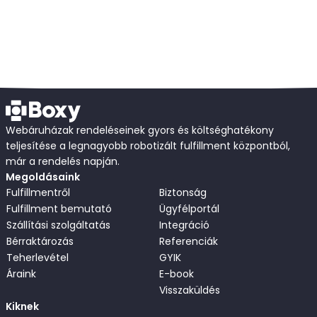
Webáruházak rendeléseinek gyors és költséghatékony
teljesítése a legnagyobb robotizált fulfillment központból,
már a rendelés napján.
Megoldásaink
Fulfillmentről
Biztonság
Fulfillment bemutató
Ügyfélportál
Szállítási szolgáltatás
Integráció
Bérraktározás
Referenciák
Teherlevétel
GYIK
Áraink
E-book
Visszaküldés
Kiknek