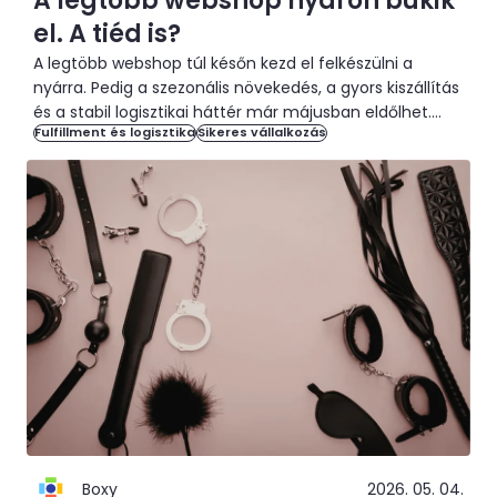
A legtöbb webshop nyáron bukik
el. A tiéd is?
A legtöbb webshop túl későn kezd el felkészülni a
nyárra. Pedig a szezonális növekedés, a gyors kiszállítás
és a stabil logisztikai háttér már májusban eldőlhet.
Fulfillment és logisztika
Sikeres vállalkozás
Megmutatjuk, mire figyelj webshopként a nyári időszak
előtt.
Boxy
2026. 05. 04.