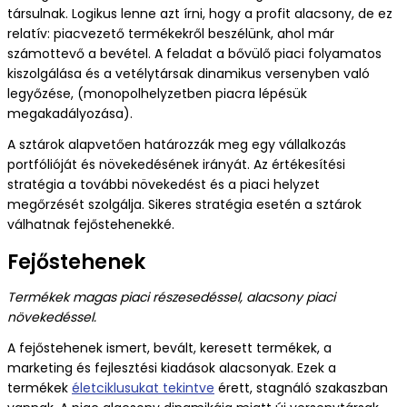
társulnak. Logikus lenne azt írni, hogy a profit alacsony, de ez
relatív: piacvezető termékekről beszélünk, ahol már
számottevő a bevétel. A feladat a bővülő piaci folyamatos
kiszolgálása és a vetélytársak dinamikus versenyben való
legyőzése, (monopolhelyzetben piacra lépésük
megakadályozása).
A sztárok alapvetően határozzák meg egy vállalkozás
portfólióját és növekedésének irányát. Az értékesítési
stratégia a további növekedést és a piaci helyzet
megőrzését szolgálja. Sikeres stratégia esetén a sztárok
válhatnak fejőstehenekké.
Fejőstehenek
Termékek magas piaci részesedéssel, alacsony piaci
növekedéssel.
A fejőstehenek ismert, bevált, keresett termékek, a
marketing és fejlesztési kiadások alacsonyak. Ezek a
termékek
életciklusukat tekintve
érett, stagnáló szakaszban