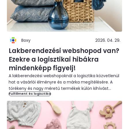
Boxy
2026. 04. 29.
Lakberendezési webshopod van?
Ezekre a logisztikai hibákra
mindenképp figyelj!
A lakberendezési webshopoknál a logisztika közvetlenül
hat a vásárlói élményre és a márka megítélésére. A
törékeny és nagy méretű termékek külön kihívást
Fulfillment és logisztika
jelentenek. Mutatjuk, mire figyelj.