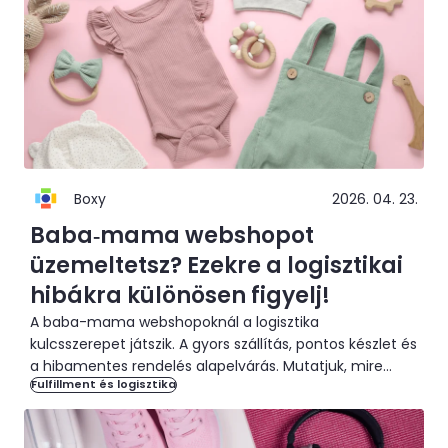
Boxy
2026. 04. 23.
Baba‑mama webshopot
üzemeltetsz? Ezekre a logisztikai
hibákra különösen figyelj!
A baba-mama webshopoknál a logisztika
kulcsszerepet játszik. A gyors szállítás, pontos készlet és
a hibamentes rendelés alapelvárás. Mutatjuk, mire
Fulfillment és logisztika
figyelj!