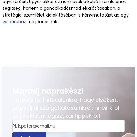
egyszerűsít. Ugyanakkor ez nem csak a külső szemlélőnek
segítség, hanem a gondolkodásmód elsajátításában, a
stratégiai szemlélet kialakításában is iránymutatást ad egy
webáruház
tulajdonosnak.
Maradj naprakész!
Iratkozz fel hírlevelünkre, hogy elsőként
értesülj új szolgáltatásainkról, híreinkről
és praktikus logisztikai tippekről!