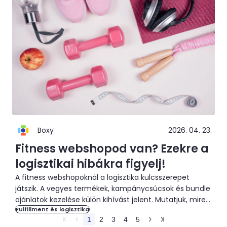
Boxy
2026. 04. 23.
Fitness webshopod van? Ezekre a
logisztikai hibákra figyelj!
A fitness webshopoknál a logisztika kulcsszerepet
játszik. A vegyes termékek, kampánycsúcsok és bundle
ajánlatok kezelése külön kihívást jelent. Mutatjuk, mire
Fulfillment és logisztika
figyelj.
1
2
3
4
5