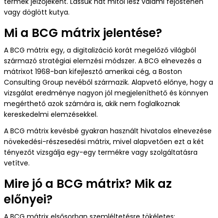
termék jelzőjeként. Lássuk hát mitől lesz valami fejőstehén
További szektorok
vagy döglött kutya.
E-book
Mi a BCG mátrix jelentése?
A BCG mátrix egy, a digitalizáció korát megelőző világból
származó stratégiai elemzési módszer. A BCG elnevezés a
mátrixot 1968-ban kifejlesztő amerikai cég, a Boston
Consulting Group nevéből származik. Alapvető előnye, hogy a
vizsgálat eredménye nagyon jól megjeleníthető és könnyen
megérthető azok számára is, akik nem foglalkoznak
kereskedelmi elemzésekkel.
A BCG mátrix kevésbé gyakran használt hivatalos elnevezése
növekedési-részesedési mátrix, mivel alapvetően ezt a két
tényezőt vizsgálja egy-egy termékre vagy szolgáltatásra
vetítve.
Mire jó a BCG mátrix? Mik az
előnyei?
A BCG mátrix elsősorban szemléltetésre tökéletes: