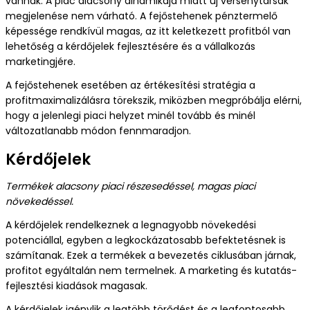
vannak. A piac alacsony dinamikája miatt új versenytársak
megjelenése nem várható. A fejőstehenek pénztermelő
képessége rendkívül magas, az itt keletkezett profitból van
lehetőség a kérdőjelek fejlesztésére és a vállalkozás
marketingjére.
A fejőstehenek esetében az értékesítési stratégia a
profitmaximalizálásra törekszik, miközben megpróbálja elérni,
hogy a jelenlegi piaci helyzet minél tovább és minél
változatlanabb módon fennmaradjon.
Kérdőjelek
Termékek alacsony piaci részesedéssel, magas piaci
növekedéssel.
A kérdőjelek rendelkeznek a legnagyobb növekedési
potenciállal, egyben a legkockázatosabb befektetésnek is
számítanak. Ezek a termékek a bevezetés ciklusában járnak,
profitot egyáltalán nem termelnek. A marketing és kutatás-
fejlesztési kiadások magasak.
A kérdőjelek igénylik a legtöbb törődést és a legfontosabb