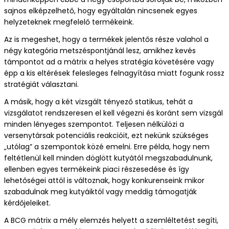
sajnos elképzelhető, hogy egyáltalán nincsenek egyes
helyzeteknek megfelelő termékeink.
Az is megeshet, hogy a termékek jelentős része valahol a
négy kategória metszéspontjánál lesz, amikhez kevés
támpontot ad a mátrix a helyes stratégia követésére vagy
épp a kis eltérések felesleges felnagyítása miatt fogunk rossz
stratégiát választani.
A másik, hogy a két vizsgált tényező statikus, tehát a
vizsgálatot rendszeresen el kell végezni és koránt sem vizsgál
minden lényeges szempontot. Teljesen nélkülözi a
versenytársak potenciális reakcióit, ezt nekünk szükséges
„utólag” a szempontok közé emelni. Erre példa, hogy nem
feltétlenül kell minden döglött kutyától megszabadulnunk,
ellenben egyes termékeink piaci részesedése és így
lehetőségei attól is változnak, hogy konkurenseink mikor
szabadulnak meg kutyáiktól vagy meddig támogatják
kérdőjeleiket.
A BCG mátrix a mély elemzés helyett a szemléltetést segíti,