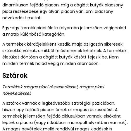
dinamikusan fejlődő piacon, míg a döglött kutyák alacsony
piaci részesedése egy olyan piacon van, ami alacsony
növekedést mutat.
Egy-egy termék piaci élete folyamán jellemzően végighalad
a mátrix különböző kategórián.
A termékek kérdőjelekként kezdik, majd az igazán sikeresek
sztárokká válnak, amikből fejőstehenek lehetnek. A termékek
életüket döntően a döglött kutyák között fejezik be. Nem
minden termék halad végig minden állomáson.
Sztárok
Termékek magas piaci részesedéssel, magas piaci
növekedéssel.
A sztárok vannak a legkedvezőbb stratégiai pozícióban,
hiszen egy fejlődő piacon érnek el magas részesedést. A
termékek jellemzően fejlődő ciklusukban vannak, elsőként
léptek a piacra (vagy ritkábban monopolhelyzetben vannak).
A magas bevételek mellé rendkívül magas kiadások is