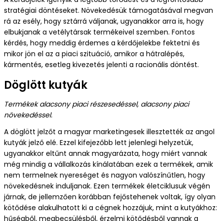
stratégiai döntéseket. Növekedésük támogatásával megvan
rá az esély, hogy sztárrá váljanak, ugyanakkor arra is, hogy
elbukjanak a vetélytársak termékeivel szemben. Fontos
kérdés, hogy meddig érdemes a kérdőjelekbe fektetni és
mikor jön el az a piaci szituáció, amikor a hátralépés,
kármentés, esetleg kivezetés jelenti a racionális döntést.
Döglött kutyák
Termékek alacsony piaci részesedéssel, alacsony piaci
növekedéssel.
A döglött jelzőt a magyar marketingesek illesztették az angol
kutyák jelző elé. Ezzel kifejezőbb lett jelenlegi helyzetük,
ugyanakkor eltűnt annak magyarázata, hogy miért vannak
még mindig a vállalkozás kínálatában ezek a termékek, amik
nem termelnek nyereséget és nagyon valószínűtlen, hogy
növekedésnek induljanak. Ezen termékek életciklusuk végén
járnak, de jellemzően korábban fejőstehenek voltak, így olyan
kötődése alakulhatott ki a cégnek hozzájuk, mint a kutyákhoz:
hűségből, megbecsülésből, érzelmi kötődésből vannak a