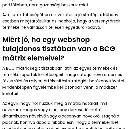
portfólióban, nem gazdasági hasznuk miatt.
Az esetek többségében a kivezetés a jó stratégia. Néhány
esetben megtartásukat az indokolja, hogy a versenytársak
terméke ne válhasson teljesen egyeduralkodóvá.
Miért jó, ha egy webshop
tulajdonos tisztában van a BCG
mátrix elemeivel?
A BCG mátrix segít tisztábban látni az egyes termékek és
termékcsoportok lehetőségeit, megmutatja hova érdemes
fókuszálni és milyen értékesítési stratégiát hatékony követni.
Mindenképpen figyelembe kell azonban venni a módszer
korlátait.
Az egyik, hogy hol húzzuk meg a mátrix határait, mit
nevezünk magas vagy alacsony részesedésnek és
dinamikusan növekvő vagy alacsonyan növekvő, stagnáló
piacnak. Könnyű abba a hibába esni, hogy a termékeinket
mindenképpen ebbe a négy csoportba soroljuk be, miközben