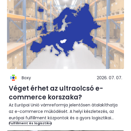
Boxy
2026. 07. 07.
Véget érhet az ultraolcsó e-
commerce korszaka?
Az Európai Unió vámreformja jelentősen átalakíthatja
az e-commerce működését. A helyi készletezés, az
európai fulfillment központok és a gyors logisztikai
Fulfillment és logisztika
hálózatok felértékelődhetnek. Megmutatjuk, milyen
változások várhatók, és hogyan segíti a Boxy CEE Hub a