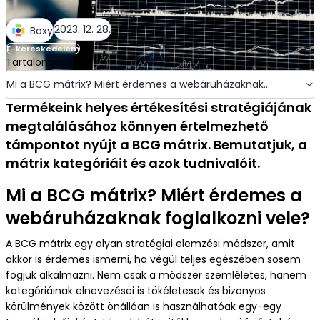
További információ
2023. 12. 28.
Szektorok
Boxy
E-kereskedelem
Mitől vagyunk biztonságosak?
Tartalomjegyzék
Étrend és szépségápolás
Mi a BCG mátrix? Miért érdemes a webáruházaknak
foglalkozni vele?
Mit várhatsz a fulfillmenttől?
Termékeink helyes értékesítési stratégiájának
Divat és ruházat
megtalálásához könnyen értelmezhető
támpontot nyújt a BCG mátrix. Bemutatjuk, a
Teherlevétel a fulfillmenttel?
mátrix kategóriáit és azok tudnivalóit.
Otthon, kert, barkács
Mi a BCG mátrix? Miért érdemes a
Integráció
webáruházaknak foglalkozni vele?
Szórakoztató elektronika
A BCG mátrix egy olyan stratégiai elemzési módszer, amit
GYIK
akkor is érdemes ismerni, ha végül teljes egészében sosem
Állattartás, állatfelszerelés
fogjuk alkalmazni. Nem csak a módszer szemléletes, hanem
kategóriáinak elnevezései is tökéletesek és bizonyos
körülmények között önállóan is használhatóak egy-egy
Referenciák