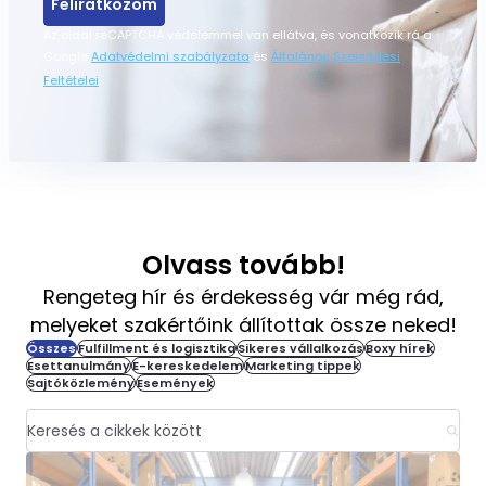
Feliratkozom
Az oldal reCAPTCHA védelemmel van ellátva, és vonatkozik rá a
Google
Adatvédelmi szabályzata
és
Általános Szerződési
Feltételei
.
Olvass tovább!
Rengeteg hír és érdekesség vár még rád,
melyeket szakértőink állítottak össze neked!
Összes
Fulfillment és logisztika
Sikeres vállalkozás
Boxy hírek
Esettanulmány
E-kereskedelem
Marketing tippek
Sajtóközlemény
Események