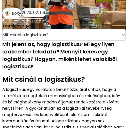
További információ
Szektorok
2023. 02. 09.
Boxy
Mitől vagyunk biztonságosak?
Fulfillment és logisztika
Tartalomjegyzék
Étrend és szépségápolás
Mit csinál a logisztikus?
Mit várhatsz a fulfillmenttől?
Mit jelent az, hogy logisztikus? Mi egy ilyen
Divat és ruházat
szakember feladata? Mennyit keres egy
logisztikus? Hogyan, miként lehet valakiből
Teherlevétel a fulfillmenttel?
logisztikus?
Otthon, kert, barkács
Mit csinál a logisztikus?
Integráció
A logisztikus egy vállalaton belül hozzájárul ahhoz, hogy a
Szórakoztató elektronika
termékek a megfelelő mennyiségben és minőségben, idő-
és költséghatékony módon álljanak rendelkezésre a kívánt
GYIK
helyszínen. A gyakorlatban ez a logisztikai tevékenység
Állattartás, állatfelszerelés
megtervezését és lebonyolítását jelenti, ami sokrétű
kommunikációs feladat. A logisztikának nagyon sok
Referenciák
specializált ága van, így a logisztikus is specializálódhat, vagy