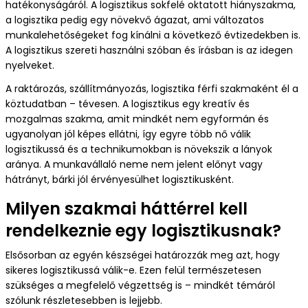
hatékonyságáról. A logisztikus sokfelé oktatott hiányszakma,
a logisztika pedig egy növekvő ágazat, ami változatos
munkalehetőségeket fog kínálni a következő évtizedekben is.
A logisztikus szereti használni szóban és írásban is az idegen
nyelveket.
A raktározás, szállítmányozás, logisztika férfi szakmaként él a
köztudatban – tévesen. A logisztikus egy kreatív és
mozgalmas szakma, amit mindkét nem egyformán és
ugyanolyan jól képes ellátni, így egyre több nő válik
logisztikussá és a technikumokban is növekszik a lányok
aránya. A munkavállaló neme nem jelent előnyt vagy
hátrányt, bárki jól érvényesülhet logisztikusként.
Milyen szakmai háttérrel kell
rendelkeznie egy logisztikusnak?
Elsősorban az egyén készségei határozzák meg azt, hogy
sikeres logisztikussá válik-e. Ezen felül természetesen
szükséges a megfelelő végzettség is – mindkét témáról
szólunk részletesebben is lejjebb.