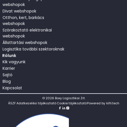
webshopok
Divat webshopok
Otthon, kert, barkács
webshopok
Szórakoztató elektronikai
webshopok
Állattartási webshopok
Logisztika további szektoroknak
Rólunk
Kik vagyunk
Karrier
Sajtó
Blog
Kapcsolat
©
2026
Boxy Logisztikai Zrt.
ÁSZF
Adatkezelési tájékoztató
Cookie tájékoztató
Powered by
kifli.tech