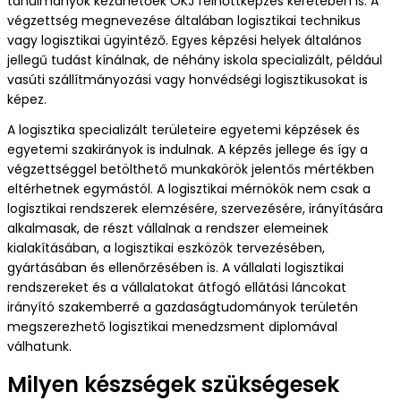
tanulmányok kezdhetőek OKJ felnőttképzés keretében is. A
végzettség megnevezése általában logisztikai technikus
vagy logisztikai ügyintéző. Egyes képzési helyek általános
jellegű tudást kínálnak, de néhány iskola specializált, például
vasúti szállítmányozási vagy honvédségi logisztikusokat is
képez.
A logisztika specializált területeire egyetemi képzések és
egyetemi szakirányok is indulnak. A képzés jellege és így a
végzettséggel betölthető munkakörök jelentős mértékben
eltérhetnek egymástól. A logisztikai mérnökök nem csak a
logisztikai rendszerek elemzésére, szervezésére, irányítására
alkalmasak, de részt vállalnak a rendszer elemeinek
kialakításában, a logisztikai eszközök tervezésében,
gyártásában és ellenőrzésében is. A vállalati logisztikai
rendszereket és a vállalatokat átfogó ellátási láncokat
irányító szakemberré a gazdaságtudományok területén
megszerezhető logisztikai menedzsment diplomával
válhatunk.
Milyen készségek szükségesek