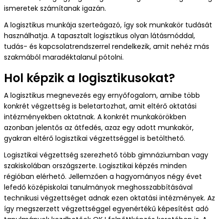
ismeretek számítanak igazán.
A logisztikus munkája szerteágazó, így sok munkakör tudását
használhatja. A tapasztalt logisztikus olyan látásmóddal,
tudás- és kapcsolatrendszerrel rendelkezik, amit nehéz más
szakmából maradéktalanul pótolni.
Hol képzik a logisztikusokat?
A logisztikus megnevezés egy ernyőfogalom, amibe több
konkrét végzettség is beletartozhat, amit eltérő oktatási
intézményekben oktatnak. A konkrét munkakörökben
azonban jelentős az átfedés, azaz egy adott munkakör,
gyakran eltérő logisztikai végzettséggel is betölthető.
Logisztikai végzettség szerezhető több gimnáziumban vagy
szakiskolában országszerte. Logisztikai képzés minden
régióban elérhető. Jellemzően a hagyományos négy évet
lefedő középiskolai tanulmányok meghosszabbításával
technikusi végzettséget adnak ezen oktatási intézmények. Az
így megszerzett végzettséggel egyenértékű képesítést adó