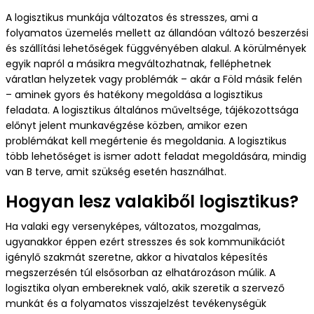
A logisztikus munkája változatos és stresszes, ami a
folyamatos üzemelés mellett az állandóan változó beszerzési
és szállítási lehetőségek függvényében alakul. A körülmények
egyik napról a másikra megváltozhatnak, felléphetnek
váratlan helyzetek vagy problémák – akár a Föld másik felén
– aminek gyors és hatékony megoldása a logisztikus
feladata. A logisztikus általános műveltsége, tájékozottsága
előnyt jelent munkavégzése közben, amikor ezen
problémákat kell megértenie és megoldania. A logisztikus
több lehetőséget is ismer adott feladat megoldására, mindig
van B terve, amit szükség esetén használhat.
Hogyan lesz valakiből logisztikus?
Ha valaki egy versenyképes, változatos, mozgalmas,
ugyanakkor éppen ezért stresszes és sok kommunikációt
igénylő szakmát szeretne, akkor a hivatalos képesítés
megszerzésén túl elsősorban az elhatározáson múlik. A
logisztika olyan embereknek való, akik szeretik a szervező
munkát és a folyamatos visszajelzést tevékenységük