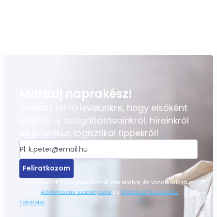
Maradj naprakész!
Iratkozz fel hírlevelünkre, hogy elsőként
értesülj új szolgáltatásainkról, híreinkről
és praktikus logisztikai tippekről!
Feliratkozom
Az oldal reCAPTCHA védelemmel van ellátva, és vonatkozik rá a
Google
Adatvédelmi szabályzata
és
Általános Szerződési
Feltételei
.