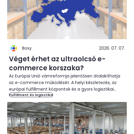
Boxy
2026. 07. 07.
Véget érhet az ultraolcsó e-
commerce korszaka?
Az Európai Unió vámreformja jelentősen átalakíthatja
az e-commerce működését. A helyi készletezés, az
európai fulfillment központok és a gyors logisztikai
Fulfillment és logisztika
hálózatok felértékelődhetnek. Megmutatjuk, milyen
változások várhatók, és hogyan segíti a Boxy CEE Hub a
nemzetközi vállalatokat a közép- és kelet-európai
piacra lépésben.