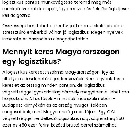
logisztikus pontos munkavégzése teremti meg más
munkafolyamatok alapját, így precízen és felelősségteljesen
kell dolgoznia.
Összességében tehát a kreatív, jól kommunikáló, precíz és
stressztűrő emberből válhat jó logisztikus. Idegen nyelvek
ismerete és használata elengedhetetlen.
Mennyit keres Magyarországon
egy logisztikus?
A logisztikus keresett szakma Magyarországon, így az
elhelyezkedési lehetőségek kedvezőek. Nem egyenletes a
kereslet az ország minden pontján, de logisztikus
végzettséggel gyakorlatilag bármely megyében el lehet ma
helyezkedni. A fizetések – mint sok más szakmában –
Budapest környékén és az ország nyugati felében
magasabbak, mint Magyarország más tájain. Egy OKJ
végzettséggel rendelkező logisztikus nagyságrendileg 350
ezer és 450 ezer forint közötti bruttó bérrel számolhat.