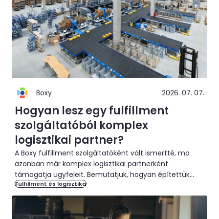
Boxy
2026. 07. 07.
Hogyan lesz egy fulfillment
szolgáltatóból komplex
logisztikai partner?
A Boxy fulfillment szolgáltatóként vált ismertté, ma
azonban már komplex logisztikai partnerként
támogatja ügyfeleit. Bemutatjuk, hogyan építettük
Fulfillment és logisztika
tovább tapasztalatainkat a B2B logisztika, a regionális
disztribúció és az értéknövelő logisztikai szolgáltatások
irányába.