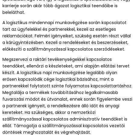
További szektorok
karrierje során akár több ágazat logisztikai teendőibe is
beleláthat.
E-book
A logisztikus mindennapi munkavégzése során kapcsolatot
tart az ügyfelekkel és partnerekkel, kezeli az esetleges
reklamációkat. Felméri igényeiket, szükség esetén részt vállal
a kárügyintézésben. Kezeli a rendeléseket és beszerzéseket,
előkészíti a szállítmányozással kapcsolatos szerződéseket.
Megszervezi a raktári tevékenységekkel kapcsolatos
teendőket, ellenőrzi a készleteket, ami alapján ellátási tervet
készít. A logisztikus napi munkavégzése legalább olyan
erősen kapcsolódik cége logisztikai bázisához, mint a
partnerekkel folytatott szinte folyamatos kapcsolattartáshoz.
Megtalálja a termékek továbbításához legalkalmasabb
fuvarozási módot és útvonalat, ennek során figyelembe veszi
a partnerek igényeit, a rendelkezésre álló időt és anyagi
kereteket. Ha szükséges, akkor a nemzetközi
szállítmányozással kapcsolatos adminisztratív teendőket is
ellát. Támogatja a szállítmányozással kapcsolatos vezetői
döntések meghozatalát és végrehajtását.