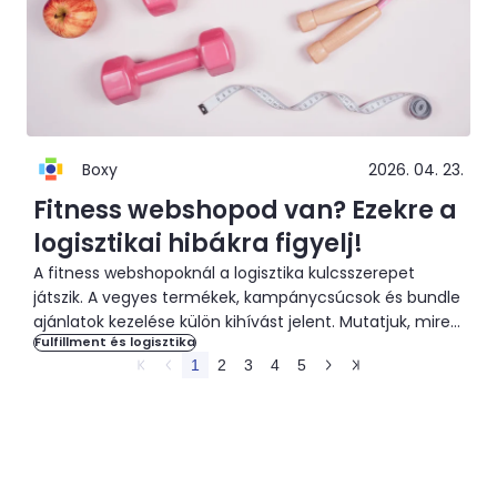
Boxy
2026. 04. 23.
Fitness webshopod van? Ezekre a
logisztikai hibákra figyelj!
A fitness webshopoknál a logisztika kulcsszerepet
játszik. A vegyes termékek, kampánycsúcsok és bundle
ajánlatok kezelése külön kihívást jelent. Mutatjuk, mire
Fulfillment és logisztika
figyelj.
1
2
3
4
5