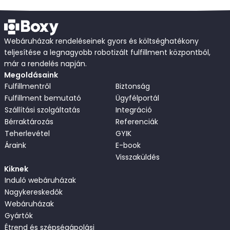
Webáruházak rendeléseinek gyors és költséghatékony
teljesítése a legnagyobb robotizált fulfillment központból,
már a rendelés napján.
Megoldásaink
Fulfillmentről
Biztonság
Fulfillment bemutató
Ügyfélportál
Szállítási szolgáltatás
Integráció
Bérraktározás
Referenciák
Teherlevétel
GYIK
Áraink
E-book
Visszaküldés
Kiknek
Induló webáruházak
Nagykereskedők
Webáruházak
Gyártók
Étrend és szépségápolási