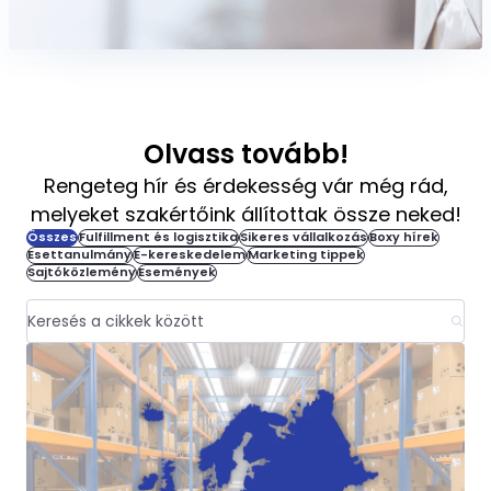
Olvass tovább!
Rengeteg hír és érdekesség vár még rád,
melyeket szakértőink állítottak össze neked!
Összes
Fulfillment és logisztika
Sikeres vállalkozás
Boxy hírek
Esettanulmány
E-kereskedelem
Marketing tippek
Sajtóközlemény
Események