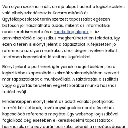
Van olyan szakmai múlt, ami jó alapot adhat a logisztikusként
való elhelyezkedéshez is. Kommunikáció és
ügyfélkapcsolatok terén szerzett tapasztalat egészen
biztosan jól használható tudás, miként az informatikai
rendszerek ismerete és a
marketing alapok
is. Az
adminisztráció a logisztikus megkerülhetetlen feladata, így
ezen a téren is előnyt jelent a tapasztalat. Kifejezetten jó
referencia az olyan munkakör, ahol idegen nyelven kellett
telefonon kapcsolatot létesíteni ügyfelekkel.
Előnyt jelent a partnerek igényeinek megértésében, ha a
logisztikához kapcsolódó szakmák valamelyikében szerzett
már tapasztalatot a munkavállaló. A raktározás, a szállítás
vagy a gyártás területén végzett korábbi munka hasznos
tudást nyújt.
Mindenképpen előnyt jelent az adott vállalat profiljának,
termék készletének, tevékenységnek ismerete és ehhez
kapcsolódó referencia megléte. Egy webshop logisztikával
foglalkozó cég esetében e-kereskedelmi tapasztalatok
hasznosak, míg egy agrár logisztikai cégnél a mezőgazdasági