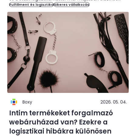
Fulfillment és logisztika
Sikeres vállalkozás
Megmutatjuk, mire figyelj webshopként a nyári időszak
előtt.
Boxy
2026. 05. 04.
Intim termékeket forgalmazó
webáruházad van? Ezekre a
logisztikai hibákra különösen