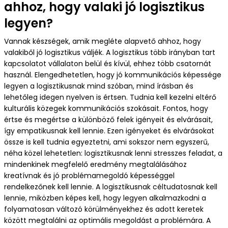
ahhoz, hogy valaki jó logisztikus
legyen?
Vannak készségek, amik megléte alapvető ahhoz, hogy
valakiből jó logisztikus váljék. A logisztikus több irányban tart
kapcsolatot vállalaton belül és kívül, ehhez több csatornát
használ. Elengedhetetlen, hogy jó kommunikációs képessége
legyen a logisztikusnak mind szóban, mind írásban és
lehetőleg idegen nyelven is értsen. Tudnia kell kezelni eltérő
kulturális közegek kommunikációs szokásait. Fontos, hogy
értse és megértse a különböző felek igényeit és elvárásait,
így empatikusnak kell lennie. Ezen igényeket és elvárásokat
össze is kell tudnia egyeztetni, ami sokszor nem egyszerű,
néha közel lehetetlen: logisztikusnak lenni stresszes feladat, a
mindenkinek megfelelő eredmény megtalálásához
kreatívnak és jó problémamegoldó képességgel
rendelkezőnek kell lennie. A logisztikusnak céltudatosnak kell
lennie, miközben képes kell, hogy legyen alkalmazkodni a
folyamatosan változó körülményekhez és adott keretek
között megtalálni az optimális megoldást a problémára. A