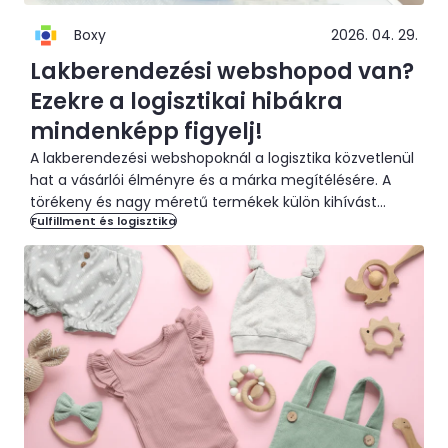
Boxy
2026. 04. 29.
Lakberendezési webshopod van?
Ezekre a logisztikai hibákra
mindenképp figyelj!
A lakberendezési webshopoknál a logisztika közvetlenül
hat a vásárlói élményre és a márka megítélésére. A
törékeny és nagy méretű termékek külön kihívást
Fulfillment és logisztika
jelentenek. Mutatjuk, mire figyelj.