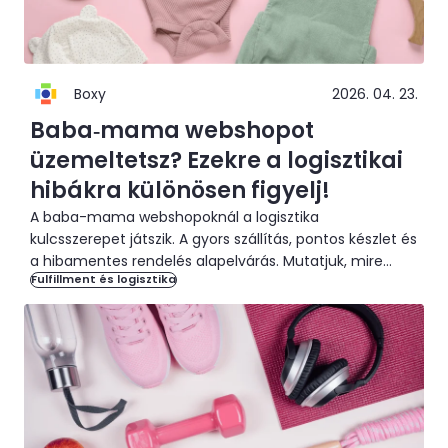
Boxy
2026. 04. 23.
Baba‑mama webshopot
üzemeltetsz? Ezekre a logisztikai
hibákra különösen figyelj!
A baba-mama webshopoknál a logisztika
kulcsszerepet játszik. A gyors szállítás, pontos készlet és
a hibamentes rendelés alapelvárás. Mutatjuk, mire
Fulfillment és logisztika
figyelj!