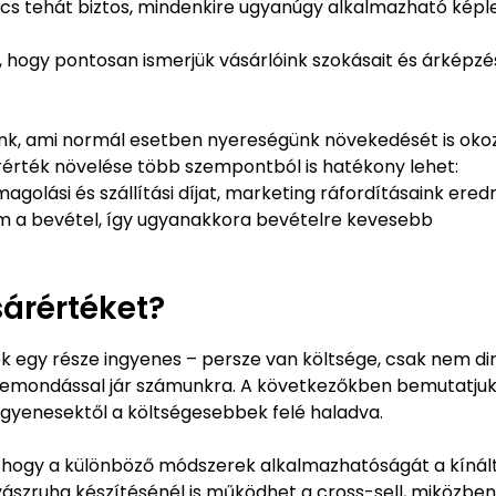
cs tehát biztos, mindenkire ugyanúgy alkalmazható képle
, hogy pontosan ismerjük vásárlóink szokásait és árképzé
ünk, ami normál esetben nyereségünk növekedését is oko
érték növelése több szempontból is hatékony lehet:
magolási és szállítási díjat, marketing ráfordításaink ere
em a bevétel, így ugyanakkora bevételre kevesebb
árértéket?
k egy része ingyenes – persze van költsége, csak nem di
emondással jár számunkra. A következőkben bemutatjuk
gyenesektől a költségesebbek felé haladva.
ól, hogy a különböző módszerek alkalmazhatóságát a kínál
yászruha készítésénél is működhet a cross-sell, miközben