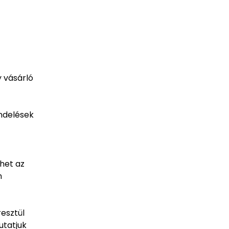
y vásárló
endelések
het az
n
esztül
utatjuk