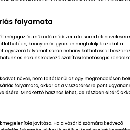
rlás folyamata
től még igaz és működő módszer a kosárérték növelésére
 átláthatóan, könnyen és gyorsan megtaláljuk azokat a
t egyszerű folyamat során néhány kattintással beszerez
atunk és nekünk kedvező szállítási lehetőség is rendelk
kedvet növeli, nem feltétlenül az egy megrendelésen belü
sárlás folyamata, akkor az a visszatérésre pont ugyanan
elésére. Mindkettő hasznos lehet, de részben eltérő okka
megjelenítés javítása. Ha a vásárló számára kedvező