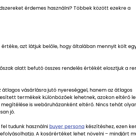
ódszereket érdemes használni? Többek között ezekre a
téke, azt látjuk belőle, hogy általában mennyit költ eg
őszak alatt befutó összes rendelés értékét elosztjuk a r
 átlagos vásárlásra jutó nyereséggel, hanem az átlagos
kesített termékek különbözőek lehetnek, azokon eltérő le
 megítélése is webáruházanként eltérő. Nincs tehát olya
san jó.
 fel tudunk használni
buyer persona
készítéshez, ezen ker
befolyásolhatja. A kosárértéket lehet növelni – mindjárt m