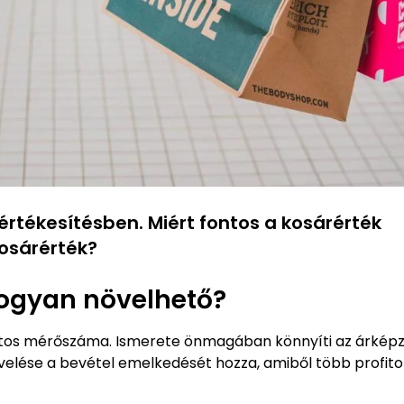
értékesítésben. Miért fontos a kosárérték
osárérték?
Hogyan növelhető?
os mérőszáma. Ismerete önmagában könnyíti az árképz
velése a bevétel emelkedését hozza, amiből több profito