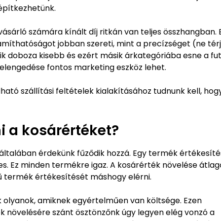
építkezhetünk.
 vásárló számára kínált díj ritkán van teljes összhangban.
ámíthatóságot jobban szereti, mint a precízséget (ne térj
gyik doboza kisebb és ezért másik árkategóriába esne a fut
tt elengedése fontos marketing eszköz lehet.
ató szállítási feltételek kialakításához tudnunk kell, hog
i a kosárértéket?
ltalában érdekünk fűződik hozzá. Egy termék értékesít
es. Ez minden termékre igaz. A kosárérték növelése átla
ű termék értékesítését máshogy elérni.
 olyanok, amiknek egyértelműen van költsége. Ezen
ék növelésére szánt ösztönzőnk úgy legyen elég vonzó a