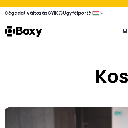
Cégadat változás
GYIK
Ügyfélportál
M
Kos