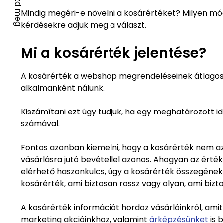
Oszd meg
Mindig megéri-e növelni a kosárértéket? Milyen m
kérdésekre adjuk meg a választ.
Mi a kosárérték jelentése?
A kosárérték a webshop megrendeléseinek átlagos ér
alkalmanként nálunk.
Kiszámítani ezt úgy tudjuk, ha egy meghatározott id
számával.
Fontos azonban kiemelni, hogy a kosárérték nem az
vásárlásra jutó bevétellel azonos. Ahogyan az érté
elérhető haszonkulcs, úgy a kosárérték összegének
kosárérték, ami biztosan rossz vagy olyan, ami bizto
A kosárérték információt hordoz vásárlóinkról, amit
marketing akcióinkhoz, valamint
árképzésünket
is 