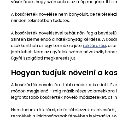
vásárlónak, hogy számunkra az még megérje. Itt sin
A kosárérték növelése nem bonyolult, de feltételezi
minden tekintetben tudatos.
A kosárérték növelésével tehát nőni fog a bevétel
Szintén kiemelendő a hatékonyság kérdése. A kosár
csökkentheti az egy termékre jutó
raktározási
, cso
jobb lehet. Nem az ügyfelek száma növekszik, han
ügyfélszolgálati megkeresés jut.
Hogyan tudjuk növelni a kos
A kosárérték növelésére több módszer is adott. Eze
módon megjelenő – míg másik része valamekkora l
legfontosabb kosárérték növelő módszereket, az in
Nem tudunk rá kitérni, de feltételezzük az olvasór
termékek tulajdonságainak fényében is vizsgálja. G