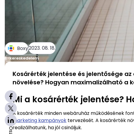
2023. 08. 18.
Boxy
E-kereskedelem
Kosárérték jelentése és jelentősége az 
növelése? Hogyan maximalizálható a k
Mi a kosárérték jelentése? 
A kosárérték minden webáruház működésének font
marketing kampányok
tervezését. A kosárérték nö
realizálhatunk, ha jól csináljuk.