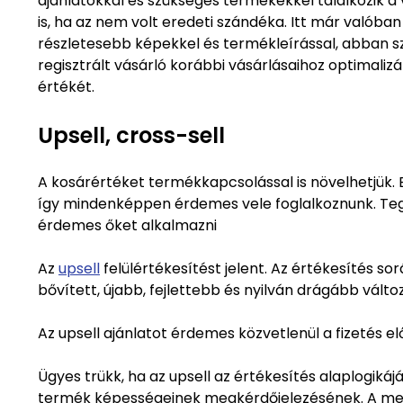
ajánlatokkal és szükséges termékekkel találkozik a 
is, ha az nem volt eredeti szándéka. Itt már valóba
részletesebb képekkel és termékleírással, abban s
regisztrált vásárló korábbi vásárlásaihoz optimaliz
értékét.
Upsell, cross-sell
A kosárértéket termékkapcsolással is növelhetjük.
így mindenképpen érdemes vele foglalkoznunk. Tegyü
érdemes őket alkalmazni
Az
upsell
felülértékesítést jelent. Az értékesítés s
bővített, újabb, fejlettebb és nyilván drágább válto
Az upsell ajánlatot érdemes közvetlenül a fizetés elő
Ügyes trükk, ha az upsell az értékesítés alaplogik
termék képességeinek megkérdőjelezésének. A megr