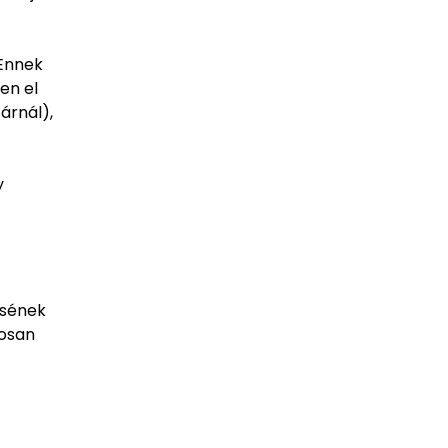
 Ennek
en el
árnál),
y
ésének
gosan