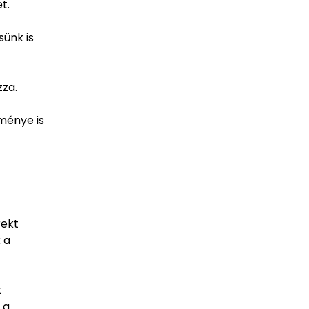
t.
sünk is
zza.
dménye is
rekt
 a
t
 a