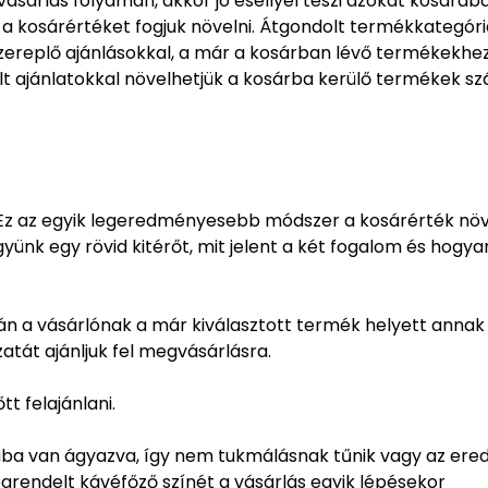
vásárlás folyamán, akkor jó eséllyel teszi azokat kosaráb
n a kosárértéket fogjuk növelni. Átgondolt termékkategóri
zereplő ajánlásokkal, a már a kosárban lévő termékekhe
ált ajánlatokkal növelhetjük a kosárba kerülő termékek s
 Ez az egyik legeredményesebb módszer a kosárérték növ
nk egy rövid kitérőt, mit jelent a két fogalom és hogya
orán a vásárlónak a már kiválasztott termék helyett annak
zatát ajánljuk fel megvásárlásra.
tt felajánlani.
ájába van ágyazva, így nem tukmálásnak tűnik vagy az ered
endelt kávéfőző színét a vásárlás egyik lépésekor