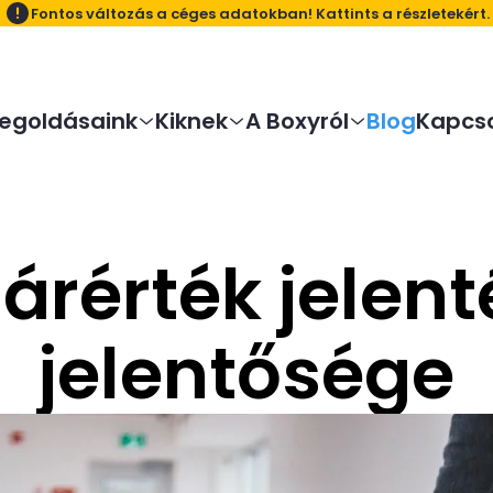
Fontos változás a céges adatokban! Kattints a részletekért.
egoldásaink
Kiknek
A Boxyról
Blog
Kapcso
árérték jelent
jelentősége