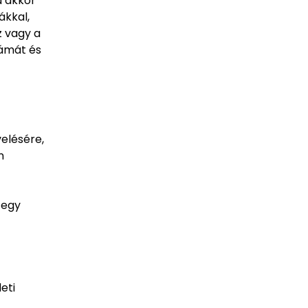
a akkor
ákkal,
z vagy a
zámát és
elésére,
n
 egy
eti