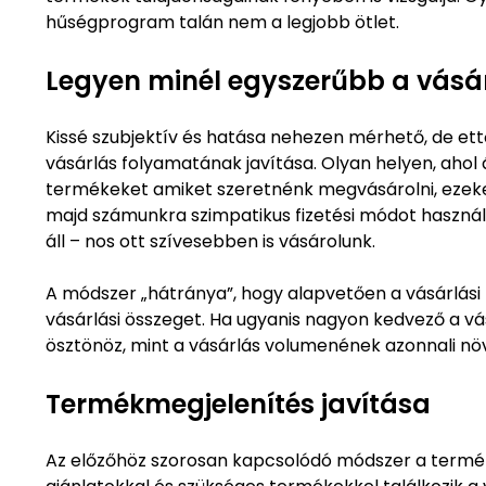
hűségprogram talán nem a legjobb ötlet.
Legyen minél egyszerűbb a vásá
Kissé szubjektív és hatása nehezen mérhető, de et
vásárlás folyamatának javítása. Olyan helyen, ahol
termékeket amiket szeretnénk megvásárolni, ezeke
majd számunkra szimpatikus fizetési módot használh
áll – nos ott szívesebben is vásárolunk.
A módszer „hátránya”, hogy alapvetően a vásárlási 
vásárlási összeget. Ha ugyanis nagyon kedvező a vá
ösztönöz, mint a vásárlás volumenének azonnali növ
Termékmegjelenítés javítása
Az előzőhöz szorosan kapcsolódó módszer a termék