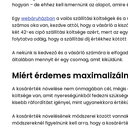
hogyan – de ehhez kell ismernünk az alapot, amire 
Egy
webáruházban
a valós szállítási költségek és a
számos oka van, kezdve attól, hogy a vásárló a kisz
két 42-es cipő szállítási költsége azért, mert az e
folytatva odáig, hogy a szállítási díj értékhez kötö
A nekünk is kedvező és a vásárló számára is elfogadh
általában mennyit ér egy csomag, amit kiküldünk.
Miért érdemes maximalizáln
A kosárérték növelése nem önmagában cél, mégis á
költsége van, amit nyereségünkből fedezni szükség
kisebb ráfordítást igényel, mint ugyanekkora érték
A kosárérték növelésének módszerei között vannak
módszereknél figyelnünk kell arra, hogy a kosárért