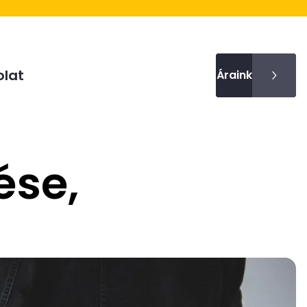
lat
Áraink
ése,